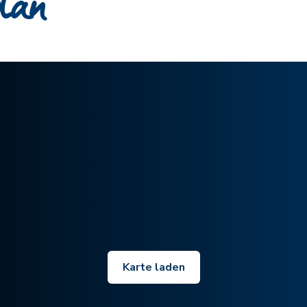
plan
Karte laden