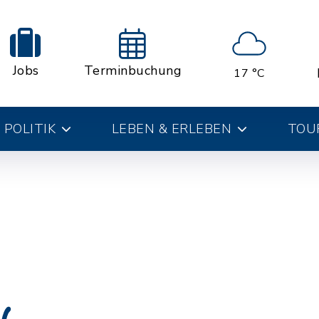
Jobs
Terminbuchung
17 °C
 POLITIK
LEBEN & ERLEBEN
TOUR