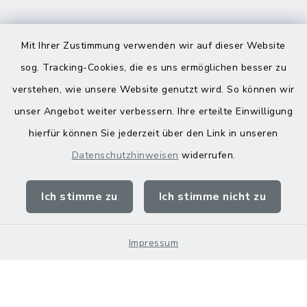
Mit Ihrer Zustimmung verwenden wir auf dieser Website
sog. Tracking-Cookies, die es uns ermöglichen besser zu
verstehen, wie unsere Website genutzt wird. So können wir
Kontakt
unser Angebot weiter verbessern. Ihre erteilte Einwilligung
hierfür können Sie jederzeit über den Link in unseren
Barrierefreiheit
Datenschutzhinweisen
widerrufen.
Datenschutz
Ich stimme zu
Ich stimme nicht zu
Impressum
Sitemap
Impressum
Cookie-Einstellungen