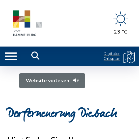
23 °C
Digitaler
Ortsplan
Website vorlesen
Dorferneuerung Diebach