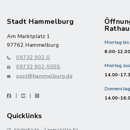
Stadt Hammelburg
Öffnun
Rathau
Am Marktplatz 1
Montag bis 
97762 Hammelburg
8.00-12.00
09732 902-0
Montag zusä
09732 902-5555
14.00-17.
post@hammelburg.de
Donnerstag 
facebook
youtube
instagram
14.00-16.
Quicklinks
KinderKiste - Tagesstätte für