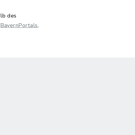
alb des
s
BayernPortals
.