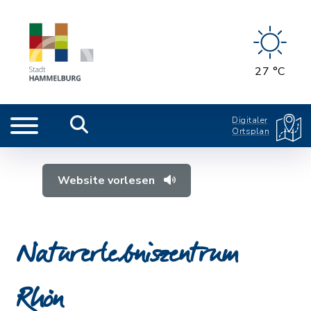
27 °C
Digitaler
Ortsplan
Website vorlesen
Naturerlebniszentrum
Rhön