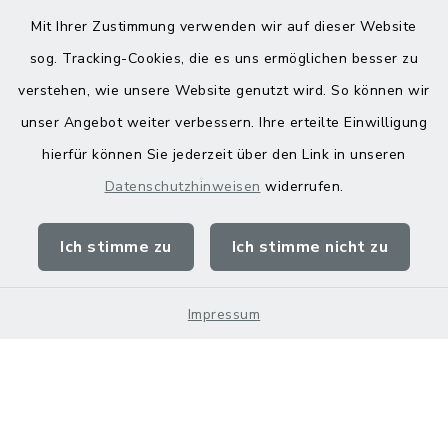
Mit Ihrer Zustimmung verwenden wir auf dieser Website
sog. Tracking-Cookies, die es uns ermöglichen besser zu
verstehen, wie unsere Website genutzt wird. So können wir
Kontakt
unser Angebot weiter verbessern. Ihre erteilte Einwilligung
hierfür können Sie jederzeit über den Link in unseren
Barrierefreiheit
Datenschutzhinweisen
widerrufen.
Datenschutz
Ich stimme zu
Ich stimme nicht zu
Impressum
Sitemap
Impressum
Cookie-Einstellungen