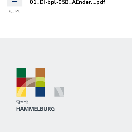
01_DI-bpl-05B_AEnder....pdf
(Dateiname: 01_DI-bpl-05B_AEnderung
6,1 MB