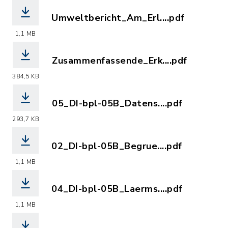
Umweltbericht_Am_Erl....pdf
(Dateiname: Umweltbericht_Am_Erlich.
1,1 MB
Zusammenfassende_Erk....pdf
(Dateiname: Zusammenfassende_Erklae
384,5 KB
05_DI-bpl-05B_Datens....pdf
(Dateiname: 05_DI-bpl-05B_Datenschut
293,7 KB
02_DI-bpl-05B_Begrue....pdf
(Dateiname: 02_DI-bpl-05B_Begruendu
1,1 MB
04_DI-bpl-05B_Laerms....pdf
(Dateiname: 04_DI-bpl-05B_Laermsch
1,1 MB