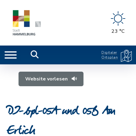
23 °C
Digitaler
Ortsplan
Website vorlesen
DI-bpl-05A und 05B Am
Erlich