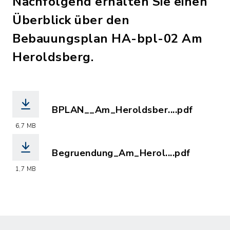
Nachfolgend erhalten Sie einen
Überblick über den
Bebauungsplan HA-bpl-02 Am
Heroldsberg.
BPLAN__Am_Heroldsber....pdf
(Dateiname: BPLAN__Am_Heroldsberg_I
6,7 MB
Begruendung_Am_Herol....pdf
(Dateiname: Begruendung_Am_Heroldsb
1,7 MB