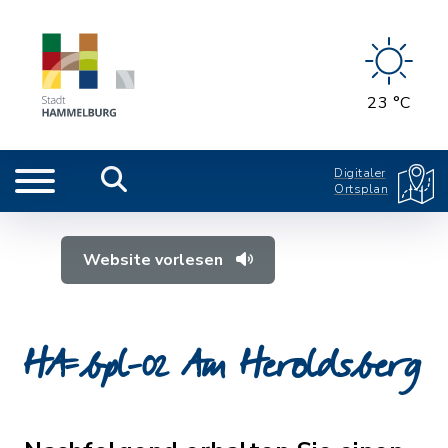
23 °C
Digitaler
Ortsplan
Website vorlesen
HA-bpl-02 Am Heroldsberg