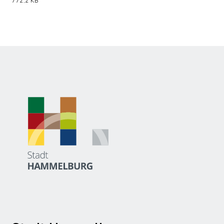
(Dateiname: Begruendung_zu_1_AEnder
772,2 KB