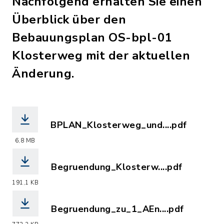
Nachfolgend erhalten Sie einen
Überblick über den
Bebauungsplan OS-bpl-01
Klosterweg mit der aktuellen
Änderung.
BPLAN_Klosterweg_und....pdf
(Dateiname: BPLAN_Klosterweg_und_1_
6,8 MB
Begruendung_Klosterw....pdf
(Dateiname: Begruendung_Klosterweg.
191,1 KB
Begruendung_zu_1_AEn....pdf