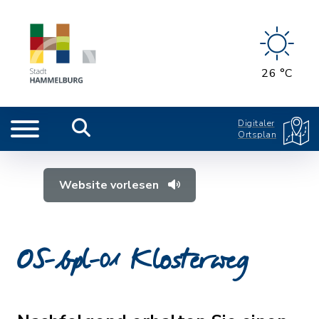
26 °C
Digitaler
Ortsplan
Website vorlesen
OS-bpl-01 Klosterweg