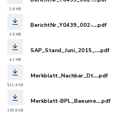
(Dateiname: BerichtNr_Y0439_002-04_
2,8 MB
BerichtNr_Y0439_002-....pdf
(Dateiname: BerichtNr_Y0439_002-05_
3,5 MB
SAP_Stand_Juni_2015_....pdf
(Dateiname: SAP_Stand_Juni_2015_Sep
4,2 MB
Merkblatt_Nachbar_Dt....pdf
(Dateiname: Merkblatt_Nachbar_Dt_Ba
511,4 KB
Merkblatt-BPL_Baeume....pdf
(Dateiname: Merkblatt-BPL_Baeume_St
193,8 KB