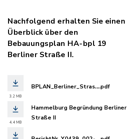
Nachfolgend erhalten Sie einen
Überblick über den
Bebauungsplan HA-bpl 19
Berliner Straße II.
BPLAN_Berliner_Stras....pdf
(Dateiname: BPLAN_Berliner_Strasse_I
3,2 MB
Hammelburg Begründung Berliner
Straße II
4,4 MB
(Dateiname: Begruendung_Berliner_Str
BerichtNr_Y0439_002-....pdf