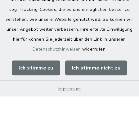
sog. Tracking-Cookies, die es uns ermöglichen besser zu
verstehen, wie unsere Website genutzt wird. So können wir
Kontakt
unser Angebot weiter verbessern. Ihre erteilte Einwilligung
hierfür können Sie jederzeit über den Link in unseren
Barrierefreiheit
Datenschutzhinweisen
widerrufen.
Datenschutz
Ich stimme zu
Ich stimme nicht zu
Impressum
Sitemap
Impressum
Cookie-Einstellungen