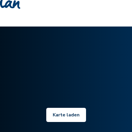
plan
Karte laden