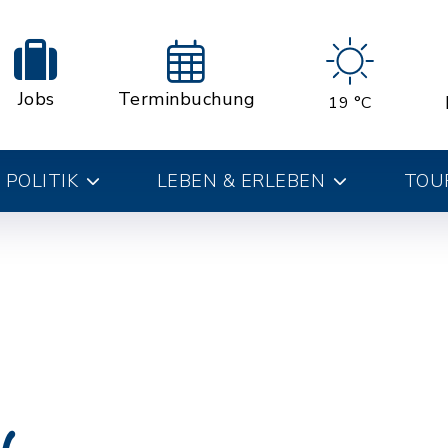
Jobs
Terminbuchung
19 °C
 POLITIK
LEBEN & ERLEBEN
TOUR