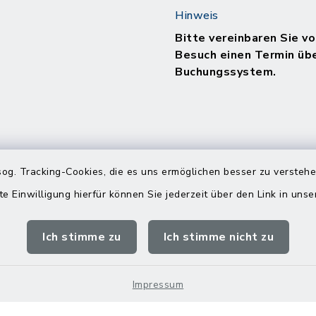
Hinweis
Bitte vereinbaren Sie vo
Besuch einen Termin üb
Buchungssystem.
og. Tracking-Cookies, die es uns ermöglichen besser zu versteh
te Einwilligung hierfür können Sie jederzeit über den Link in uns
Ich stimme zu
Ich stimme nicht zu
Impressum