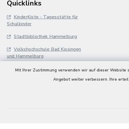
Quicklinks
KinderKiste - Tagesstätte für
Schulkinder
Stadtbibliothek Hammelburg
Volkshochschule Bad Kissingen
und Hammelburg
Landkreis Bad Kissingen
Mit Ihrer Zustimmung verwenden wir auf dieser Website s
Angebot weiter verbessern. Ihre erteil
Stadtwerke
vws Hammelburg
Musikakademie
Erfurter Bahn