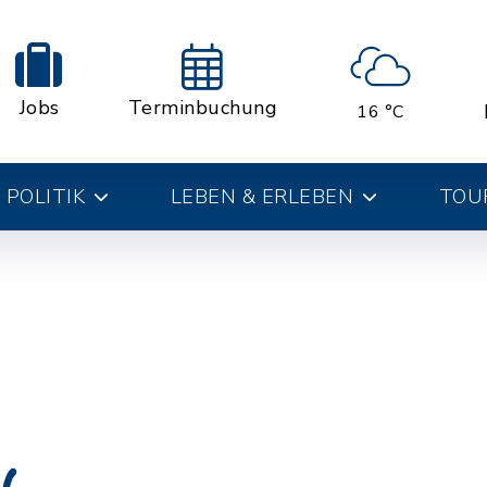
Jobs
Terminbuchung
16 °C
 POLITIK
LEBEN & ERLEBEN
TOUR