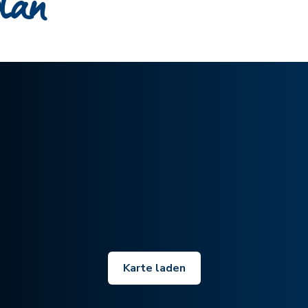
plan
Karte laden