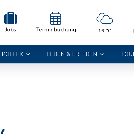
Jobs
Terminbuchung
16 °C
 POLITIK
LEBEN & ERLEBEN
TOUR