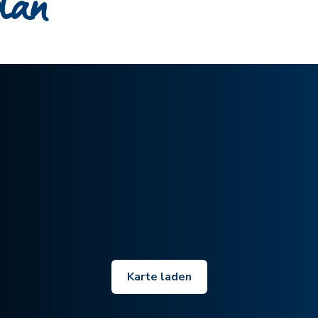
plan
Karte laden