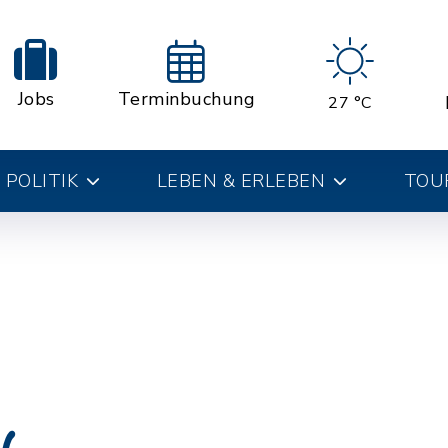
Jobs
Terminbuchung
27 °C
 POLITIK
LEBEN & ERLEBEN
TOUR