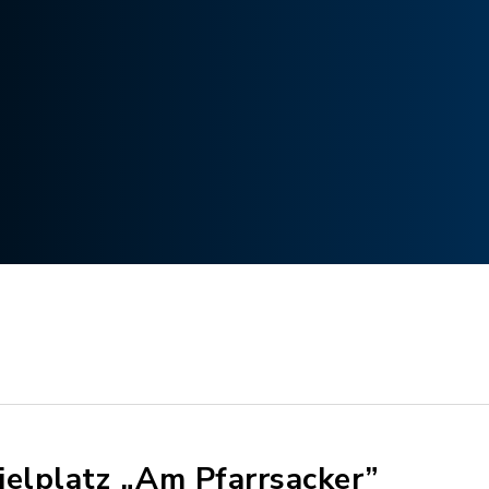
ielplatz „Am Pfarrsacker”