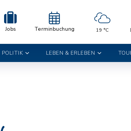
Jobs
Terminbuchung
19 °C
 POLITIK
LEBEN & ERLEBEN
TOUR