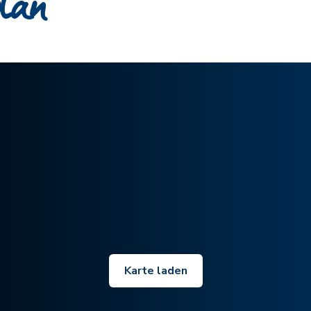
plan
Karte laden