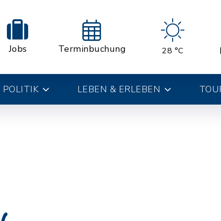
Jobs
Terminbuchung
28 °C
 POLITIK
LEBEN & ERLEBEN
TOUR