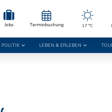
Jobs
Terminbuchung
17 °C
 POLITIK
LEBEN & ERLEBEN
TOUR