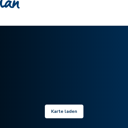
plan
Karte laden