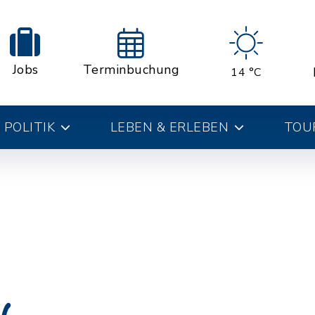
Jobs
Terminbuchung
14 °C
 POLITIK
LEBEN & ERLEBEN
TOUR