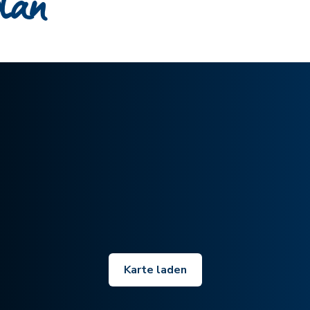
plan
Karte laden