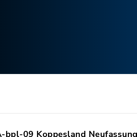
-bpl-09 Koppesland Neufassun