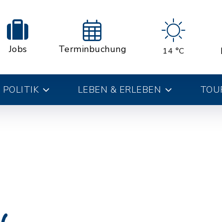
Jobs
Terminbuchung
14 °C
 POLITIK
LEBEN & ERLEBEN
TOUR