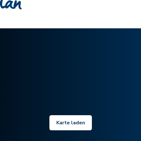
plan
Karte laden