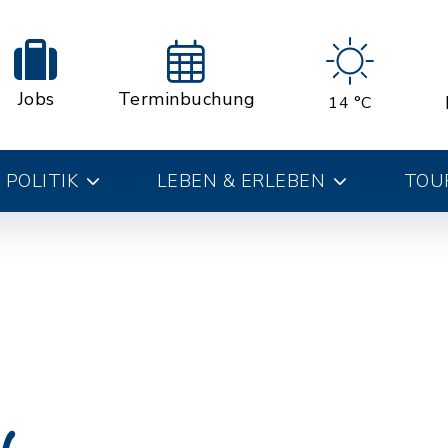
Jobs
Terminbuchung
14 °C
 POLITIK
LEBEN & ERLEBEN
TOUR