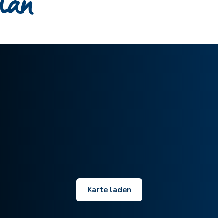
plan
Karte laden