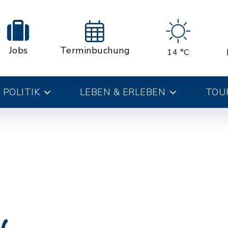
Jobs
Terminbuchung
14 °C
 POLITIK
LEBEN & ERLEBEN
TOUR